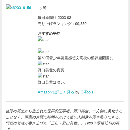
北 篤
毎日新聞社 2003-02
売り上げランキング : 99,839
おすすめ平均
第50回青少年読書感想文高校の部課題図書に
野口英世の真実
野口英世は凄い。
Amazonで詳しく見る
by
G-Tools
会津の風土から生まれた世界的医学者、野口英世。一方的に美化する
ことなく、事実の究明に時間をかけて彼の人間像を浮き彫りにする。
同郷の著者が書き上げた「正伝・野口英世」。1980年翠楊社刊の再
刊。