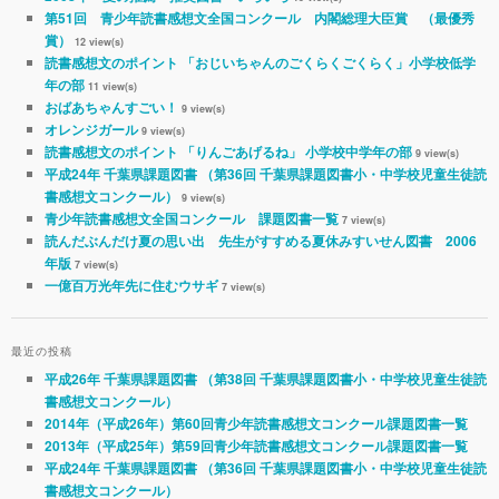
第51回 青少年読書感想文全国コンクール 内閣総理大臣賞 （最優秀
賞）
12 view(s)
読書感想文のポイント 「おじいちゃんのごくらくごくらく」小学校低学
年の部
11 view(s)
おばあちゃんすごい！
9 view(s)
オレンジガール
9 view(s)
読書感想文のポイント 「りんごあげるね」 小学校中学年の部
9 view(s)
平成24年 千葉県課題図書 （第36回 千葉県課題図書小・中学校児童生徒読
書感想文コンクール）
9 view(s)
青少年読書感想文全国コンクール 課題図書一覧
7 view(s)
読んだぶんだけ夏の思い出 先生がすすめる夏休みすいせん図書 2006
年版
7 view(s)
一億百万光年先に住むウサギ
7 view(s)
最近の投稿
平成26年 千葉県課題図書 （第38回 千葉県課題図書小・中学校児童生徒読
書感想文コンクール）
2014年（平成26年）第60回青少年読書感想文コンクール課題図書一覧
2013年（平成25年）第59回青少年読書感想文コンクール課題図書一覧
平成24年 千葉県課題図書 （第36回 千葉県課題図書小・中学校児童生徒読
書感想文コンクール）