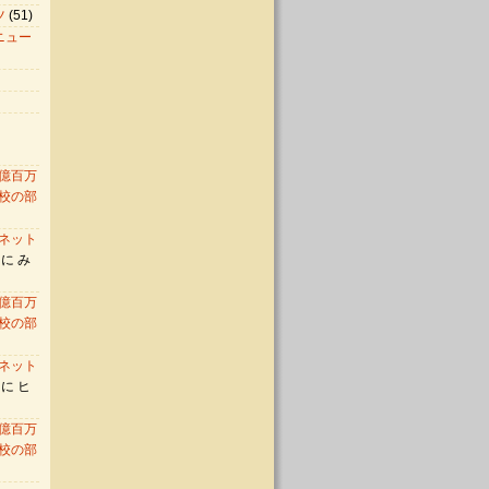
ツ
(51)
ニュー
億百万
校の部
ネット
に み
億百万
校の部
ネット
に ヒ
億百万
校の部