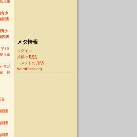
校児童
）
回青少
題図書
回青少
題図書
メタ情報
第36
ログイン
校児童
投稿の
RSS
）
コメントの
RSS
 青少年読
WordPress.org
書一覧
図書
題図書
題図書
題図書