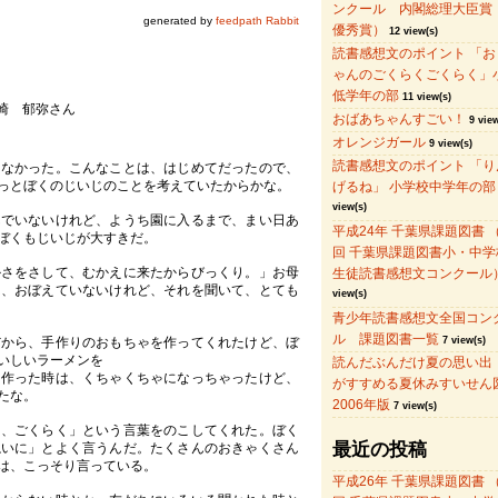
ンクール 内閣総理大臣賞
generated by
feedpath Rabbit
優秀賞）
12 view(s)
読書感想文のポイント 「お
ゃんのごくらくごくらく」
低学年の部
11 view(s)
崎 郁弥さん
おばあちゃんすごい！
9 view
オレンジガール
9 view(s)
読書感想文のポイント 「り
なかった。こんなことは、はじめてだったので、
っとぼくのじいじのことを考えていたからかな。
げるね」 小学校中学年の部
view(s)
でいないけれど、ようち園に入るまで、まい日あ
平成24年 千葉県課題図書 （
ぼくもじいじが大すきだ。
回 千葉県課題図書小・中学
かさをさして、むかえに来たからびっくり。」お母
生徒読書感想文コンクール
は、おぼえていないけれど、それを聞いて、とても
view(s)
青少年読書感想文全国コン
ル 課題図書一覧
から、手作りのおもちゃを作ってくれたけど、ぼ
7 view(s)
いしいラーメンを
読んだぶんだけ夏の思い出
を作った時は、くちゃくちゃになっちゃったけど、
がすすめる夏休みすいせ
たな。
2006年版
7 view(s)
、ごくらく」という言葉をのこしてくれた。ぼく
最近の投稿
ねいに」とよく言うんだ。たくさんのおきゃくさん
は、こっそり言っている。
平成26年 千葉県課題図書 （