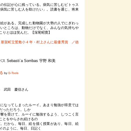
の伝記が心に残っている。病気に苦しむピトゥス
り病気に苦しむ人を助けたい」。読書を通じ、将来
絵がある。完成した動物園が大勢の人でにぎわっ
しいところは、動物だけでなく、みんなの気持ちや
こりとほほ笑んだ。【深尾昭寛】
：那賀町立鷲敷小４年・村上さんに最優秀賞 ／徳
ebasti`a Sorribas 宇野 和美
見る
by
G-Tools
年 武田 慶信さん
になってしまったルーイ。あまり勉強が得意では
だっただろう。しか
影響を受けて、ルーイに勉強するよう、しつこく言
ことをやらされ続けるの
だ。だから、毎日、絵を描く授業があり、毎日、絵
イのように、毎日、日記く