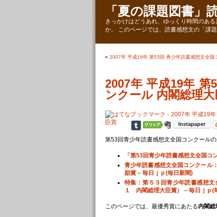
「夏の課題図書」
きっかけはどうあれ、ゆっくり時間のある
か。 このページでは、読書感想文の「課
«
2007年 平成19年 第53回 青少年読書感想文全
2007年 平成19年 
ンクール 内閣総理大
第53回青少年読書感想文全国コンクールの
「第53回青少年読書感想文全国コ
青少年読書感想文全国コンクール
励賞 – 毎日ｊｐ(毎日新聞)
特集：第５３回青少年読書感想文
１ 内閣総理大臣賞） – 毎日ｊｐ(
このページでは、最優秀賞にあたる
内閣総