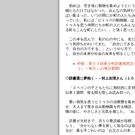
初めは、空き地に動物を集めようという
物たちだけではなかった。みんなの気持ち
ぱい集まった。いつの間にか町の人たち
っていた。私には「ピトゥスの動物園」は
トゥスを思う仲間たちや町の人たちみん
る町もこんな町にしたい。」と強く思った
この本を読んで、私の心の中にも、友だ
いう気持ちがわいてきた。「自分にできる
で、自分の力でする。」というやり方で
し、自分の未来や社会の未来を明るくして
特集：第５３回青少年読書感想文
１） – 毎日ｊｐ(毎日新聞)
◇読書通じ夢抱く－－村上友理さん（１０
「スペインの子どもたちに熱狂的に支持
以来１週間、寝る間も惜しみ読み切った。
重い病気を患うピトゥスの治療費を集め
せ、大人まで巻き込み動物園を作る物語
物の姿に、やさしさと元気を感じた。「み
読書が大好きで、月１０冊読破が目標。
らう。「分からない事を新しく知るのは
るが、最も手ごわいのは「お父さんの本」