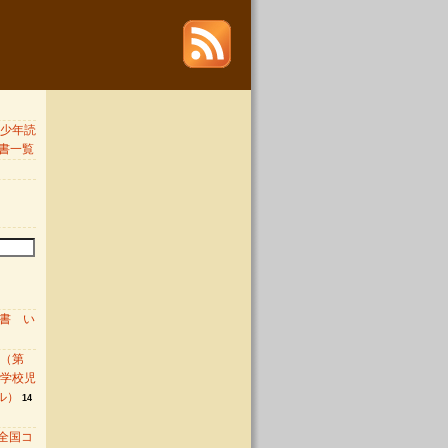
 青少年読
書一覧
図書 い
 （第
中学校児
ル）
14
全国コ