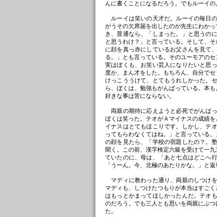
んに書くことになるだろう。でもルーイの
ルーイは笑いの天才だ。ルーイの毎日の
がうその欠席届を出したのが先生にわかっ
き、普通なら、「しまった。」と思うの
と思うわけ？」と言っている。そして、そ
に顔を真っ赤にしているお父さんを見て
る。」とも言っている。そのユーモアのセ
実はぼくも、お笑い芸人になりたいと思
度か、まん才をした。もちろん、自分でセ
けっこううけて、とてもうれしかった。
ら、ぼくは、勉強もがんばっている。本も
好きな事は苦にならない。
両親の期待に応えようと必死でがんばっ
ぼくは笑った。テオがＡマイナスの成績を
イナスはとてもほこりです。しかし、テ
ってもらわなくてはね。」と言っている。
の顔を見たら、「学校の宿題したの？。
聞く。この前、漢字検定六級を受けて一九
ていたのに、母は、「あと七点はどこへ
「うーん。今、北極のあたりかな。」と返
マディに教わった通り、両親のしつけを
マディも、しつけたつもりが本当はすごく
はもっとかまってほしかったんだ。テオ
のだろう。でも三人とも思いを両親にぶつ
た。