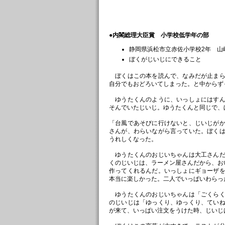
●内閣総理大臣賞 小学校低学年の部
静岡県浜松市立赤佐小学校2年 山
ぼくがじいじにできること
ぼくはこの本を読んで、なみだが止まら
自分でもおどろいてしまった。と中からず
ゆうたくんのように、いっしょにはすん
そんでいたじいじ。ゆうたくんと同じで、
「台風であそびに行けないと、じいじが
さんが、わらいながら言っていた。ぼく
うれしくなった。
ゆうたくんのおじいちゃんは大工さんだ
くのじいじは、ラーメン屋さんだから、お
作ってくれるんだ。いっしょにギョーザ
本当に楽しかった。二人でいっぱいわらっ
ゆうたくんのおじいちゃんは「ごくらく
のじいじは「ゆっくり、ゆっくり、てい
が来て、いっぱい注文をうけた時、じいじ