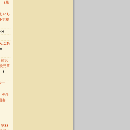
 （最
じいち
小学校
(s)
んごあ
9
第36
校児童
）
9
クー
 先生
ん図書
第38