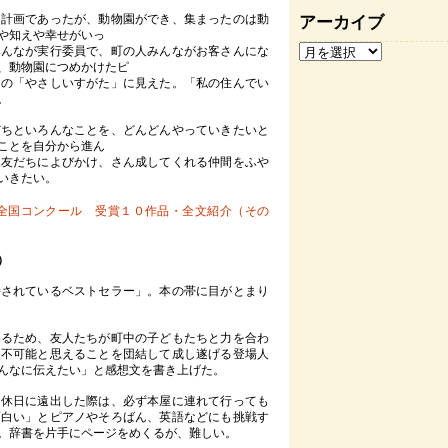
計画であったが、動物園ができ、集まったのは動
アーカイブ
や知えや幸せがいっ
みんなが実行委員で、町の人みんながお客さんにな
、動物園につめかけたピ
なの「やさしいすがた」に見えた。「私の住んでい
。
ちといろんなことを、どんどんやっていきたいと
ことを自分から進ん
、友だちによびかけ、さん成してくれる仲間をふや
いきたい。
全国コンクール 受賞１０作品・全文紹介（その
）
されているベストセラー」。本の帯に目がとまり
るため、友人たちが町中の子どもたちと力を合わ
。不可能と思えることを団結して成し遂げる登場人
んなに伝えたい」と感想文を書き上げた。
休日に遠出した際は、必ず本屋に連れて行っても
面白い」とピアノやそろばん、英語などにも挑戦す
。辞書を片手にページをめくるが、難しい。