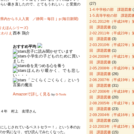
(27)
くらい書き直したので、とてもうれしい」と受賞の
1-4.中学校の部 課題図書
(
1-5.高等学校の部 課題図
内から５人入賞 ／静岡 – 毎日ｊｐ(毎日新聞)
2-01.2012年（平成24年）
回 課題図書
(1)
りえほんシリーズ)
西本 鶏介
2-02.2011年（平成23年）
回 課題図書
(3)
2-03.2010年（平成22年）
おすすめ平均
回 課題図書
(1)
息子に読み聞かせています
小学生の子どものために買い
2-04.2009年（平成21年）
ました
回 課題図書
(3)
命を見つめる心を養う
2-05.2008年（平成20年）
ほんわり暖かく、でも悲し
回 課題図書
(26)
い・・・
「ごくらくごくらく」という
2-06.2007年（平成19年）
言葉の魔法
回 課題図書
(31)
2-07.2006年（平成18年）
Amazonで詳しく見る
by
G-Tools
回 課題図書
(20)
2-08.2005年（平成17年）
回 課題図書
(23)
 ４年 村上 友理さん
2-09.2004年（平成16年）
回 課題図書
(15)
2-10.2003年（平成15年）
にしじされているベストセラー！」という本のお
のか気になり、ぜひ読んでみたくなった。
回 課題図書
(15)