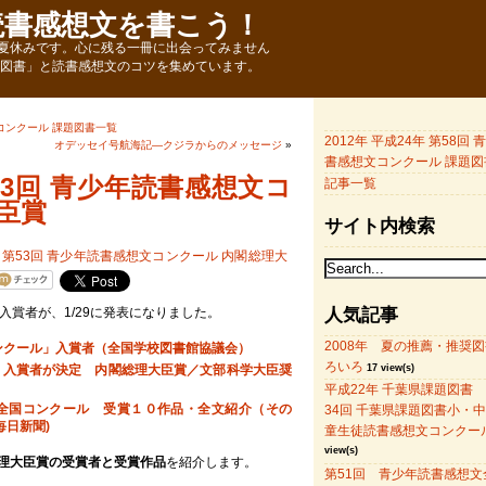
読書感想文を書こう！
夏休みです。心に残る一冊に出会ってみません
題図書」と読書感想文のコツを集めています。
国コンクール 課題図書一覧
2012年 平成24年 第58回
オデッセイ号航海記―クジラからのメッセージ
»
書感想文コンクール 課題図
第53回 青少年読書感想文コ
記事一覧
臣賞
サイト内検索
入賞者が、1/29に発表になりました。
人気記事
2008年 夏の推薦・推奨
ンクール」入賞者（全国学校図書館協議会）
ろいろ
：入賞者が決定 内閣総理大臣賞／文部科学大臣奨
17 view(s)
平成22年 千葉県課題図書
全国コンクール 受賞１０作品・全文紹介（その
34回 千葉県課題図書小・
毎日新聞)
童生徒読書感想文コンクー
view(s)
理大臣賞の受賞者と受賞作品
を紹介します。
第51回 青少年読書感想文