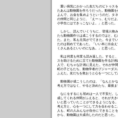
重い病気にかかった友だちのピトゥスを
たあんは動物園を作ろうだった。動物園を
よんで、お金を集めようというのだ。タ
の仲間と同じように、「えーっ、むりだよ
小学生にはできっこないよ。」と思った。
しかし、読んでいくうちに、登場人物み
たら動物園作りは成こうするのではと、む
た。また、私も元気がでてきた。今まで
たのは初めてであった。「いい本に出会え
くさんあるといいのになあ。」と思った。
私は何度も何度も読み返した。すると、
スを助けるために立てた動物園を作る計画
人で、むちゃな計画に見えた。それが仲
町の子どもたち、動物学者のプジャーダス
ふえた。友だちを救おうと心を一つにして
動物園が成こうしたのは、「なんとかな
考え方ではなく、やると決めたら、最後ま
なにをするにも初めは一人で不安だ。し
成してくれる仲間がふえると、それが大き
いと思っていたことができるようになる
考え方と、心を一つにして力を合わせるこ
人も、町の人みんなが自分にできること
から、動物園は大成功したのだと思った。