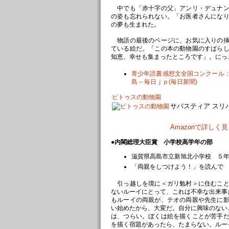
中でも「赤十字の父」アンリ・デュナン
の姿も忘れられない。「お医者さんにな
の夢も生まれた。
物語の最後のページに、お気に入りの挿
ている絵だ。「この本の動物園のすばら
知恵、幸せも集まったところです」。にっ
青少年読書感想文全国コンクール
島 – 毎日ｊｐ(毎日新聞)
ピトゥスの動物園
サバスティア スリバス S
Amazonで詳しく
●内閣総理大臣賞 小学校高学年の部
滋賀県高島市立新旭北小学校 ５
「両親をしつけよう！」を読んで
引っ越しを境に＜ガリ勉村＞に住むこと
ないルーイにとって、これは不幸な出来事
もルーイの両親が、テオの両親や先生に
い始めたから、大変だ。自分に興味のない
は、つらい。ぼくは絵を描くことが苦手
を描く宿題があったら、たまらない。ルー