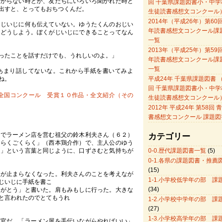
からない時とか、友だちにいろいろ聞かれた時と
回 千葉県課題図書小・中学
出すと、とってもおちつくんだ。
生徒読書感想文コンクール
2014年（平成26年）第60
じいじに何も伝えていない。ゆうたくんのおじい
年読書感想文コンクール課
らどうしよう。ぼくがじいじにできることってなん
一覧
2013年（平成25年）第59
ったことを話すだけでも、うれしいのよ。」
年読書感想文コンクール課
一覧
あまり話してないな。これから手紙を書いてみよ
ね。
平成24年 千葉県課題図書 （
回 千葉県課題図書小・中学
全国コンクール 受賞１０作品・全文紹介（その
生徒読書感想文コンクール
2012年 平成24年 第58回
書感想文コンクール 課題図
でラーメン店を営む祖父の鈴木利夫さん（６２）
カテゴリー
くらくごくらく」（西本鶏介作）で、主人公のゆう
く」という言葉と同じように、口ずさむと気持ちが
0-0.歴代課題図書一覧
(5)
0-1.各県の課題図書・推薦
(15)
が止まらなくなった。利夫さんのことを考えなが
1-1.小学校低学年の部 課
じいじに手紙を書こ
(34)
りがとう」と書いた。肩もみもしに行った。大きな
と言われたのでとてもうれ
1-2.小学校中学年の部 課
(27)
1-3.小学校高学年の部 課
官だ。「ラーメン屋を手伝いながらやればいい」