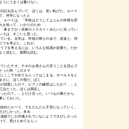
ようにうまくは書けない。
日記を読んでいて、ぼくは、笑い転げた。ルーイ
て、停学になったと
に、ルーイは、「学校はどうしてよぶんの休暇を罰
れを知って、いかりのため
、「鼻までが＜赤鼻のトナカイ＞みたいに光ってい
ンスは、すごいと思った。
っている。去年は、学校の帰りの会で、友達と、何
リフを考えた。これが、
セリフを考えるには、いろんな知識が必要だ。だか
よく読むし、新聞も読む。
ていたテオ。テオのお母さんの言うことを読んで
とった時「このＡマ
オにここでやめてもらってはこまる。オールＡをと
まさに、ぼくの母だ。ぼく
塾の宿題したの？。ピアノの練習はしたの？。」と
三点だった。ぼくは満足し
行ったの？。」とだけ言った。いつもの事だから、
事しておいた。
始めたルーイ。でもだんだん不安になっていく。
さびしかった。本当
も成績でしか評価されていないようでさびしかった
けて、受けとめてもらっ