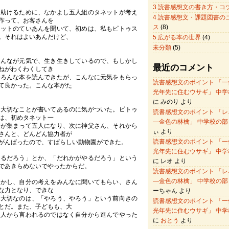
3.読書感想文の書き方・コ
助けるために、なかよし五人組のタネットが考え
4.読書感想文・課題図書の
作って、お客さんを
ス
(8)
ネットのていあんを聞いて、初めは、私もピトゥス
。それはよいあんだけど、
5.広がる本の世界
(4)
未分類
(5)
んなが元気で、生き生きしているので、もしかし
最近のコメント
ねがわくわくしてき
いろんな本を読んできたが、こんなに元気をもらっ
読書感想文のポイント 「一
て良かった。こんな本がた
光年先に住むウサギ」 中学
に みのり より
大切なことが書いてあるのに気がついた。ピトゥ
読書感想文のポイント 「レ
は、初めタネット一
―金色の林檎」 中学校の部
間が集まって五人になり、次に神父さん、それから
ぃ より
さんと、どんどん協力者が
読書感想文のポイント 「一
がんばったので、すばらしい動物園ができた。
光年先に住むウサギ」 中学
るだろう」とか、「だれかがやるだろう」という
に レオ より
であきらめないでやったからだ。
読書感想文のポイント 「レ
―金色の林檎」 中学校の部
かし、自分の考えをみんなに聞いてもらい、さん
な力となり、できな
ーちゃん より
。大切なのは、「やろう、やろう」という前向きの
読書感想文のポイント 「一
とだ。また、子どもも、大
光年先に住むウサギ」 中学
を人から言われるのではなく自分から進んでやった
に
おとう
より