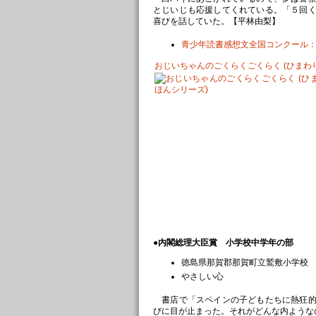
とじいじも応援してくれている。「５回
喜びを話していた。【平林由梨】
青少年読書感想文全国コンクール：県
おじいちゃんのごくらくごくらく (ひまわ
●内閣総理大臣賞 小学校中学年の部
徳島県那賀郡那賀町立鷲敷小学校
やさしい心
書店で「スペインの子どもたちに熱狂的
びに目が止まった。それがどんな内ような