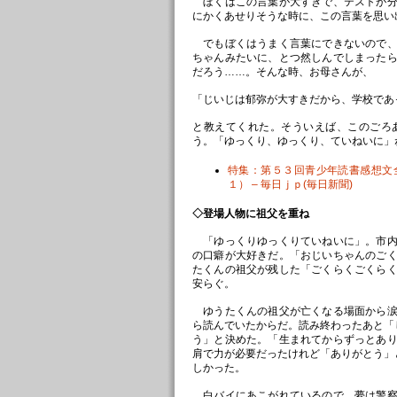
ぼくはこの言葉が大すきで、テストが分
にかくあせりそうな時に、この言葉を思い
でもぼくはうまく言葉にできないので、
ちゃんみたいに、とつ然しんでしまった
だろう……。そんな時、お母さんが、
「じいじは郁弥が大すきだから、学校であ
と教えてくれた。そういえば、このごろ
う。「ゆっくり、ゆっくり、ていねいに」
特集：第５３回青少年読書感想文
１） – 毎日ｊｐ(毎日新聞)
◇登場人物に祖父を重ね
「ゆっくりゆっくりていねいに」。市内
の口癖が大好きだ。「おじいちゃんのご
たくんの祖父が残した「ごくらくごくら
安らぐ。
ゆうたくんの祖父が亡くなる場面から涙
ら読んでいたからだ。読み終わったあと「
う」と決めた。「生まれてからずっとあ
肩で力が必要だったけれど「ありがとう」
しかった。
白バイにあこがれているので、夢は警察