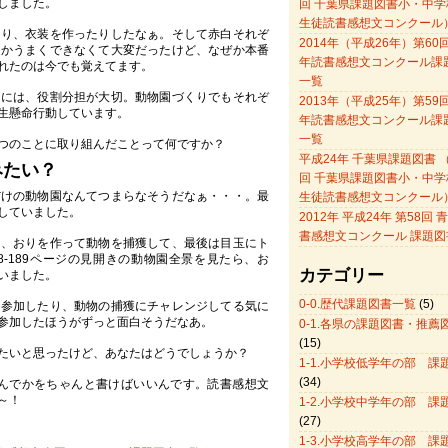
しました。
回 千葉県課題図書小・中学
生徒読書感想文コンクール
たり、衣装を作ったりしたなぁ。そして赤白それぞ
2014年（平成26年）第60
なかうまくできなくて大変だったけど、なぜか本番
年読書感想文コンクール課
れたのは今でも覚えてます。
一覧
きには、役割分担が大切。動物園づくりでもそれぞ
2013年（平成25年）第59
生懸命行動しています。
年読書感想文コンクール課
一覧
つのことに取り組んだことって何ですか？
平成24年 千葉県課題図書 （
みたい？
回 千葉県課題図書小・中学
だけの動物園なんてつまらなそうだなぁ・・・。最
生徒読書感想文コンクール
していました。
2012年 平成24年 第58回
書感想文コンクール 課題図
て、おりを作って動物を捕獲して、最後は目玉にト
8-189ページの見開きの動物園全景を見たら、お
カテゴリー
いました。
0-0.歴代課題図書一覧
(5)
に参加したり、動物の捕獲にチャレンジしてる気に
参加したほうがずっと面白そうだなあ。
0-1.各県の課題図書・推薦
(15)
たいと思ったけど、あなたはどうでしょうか？
1-1.小学校低学年の部 課
(34)
なんでかをちゃんと書けばいいんです。読書感想文
～！
1-2.小学校中学年の部 課
(27)
1-3.小学校高学年の部 課