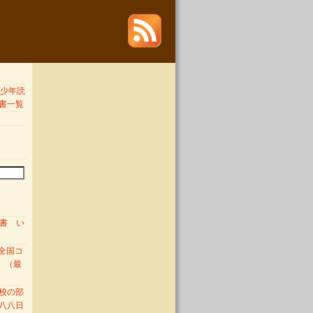
 青少年読
書一覧
図書 い
全国コ
 （最
校の部
八八日