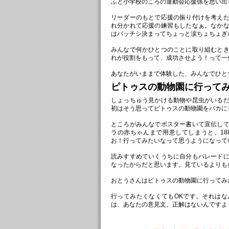
ふと小学校のころの運動会応援係を思い出
リーダーのもとで応援の振り付けを考え
れ分かれて応援の練習もしたなぁ。なか
はバッチシ決まってちょっと涙ちょちょぎ
みんなで何かひとつのことに取り組むと
れが役割をもって、成功させよう！って一
あなたがいままで体験した、みんなでひと
ピトゥスの動物園に行って
しょっちゅう見かける動物や昆虫がいる
初はそう思ってピトゥスの動物園をバカに
ところがみんなでポスター書いて宣伝し
ラの赤ちゃんまで用意してしまうと。18
お！行ってみたいなって思うようになって
読みすすめていくうちに自分もパレード
なったからだと思います。見ているよりも
おとうさんはピトゥスの動物園に行ってみ
行ってみたくなくてもOKです。それは
は、あなたの意見文。正解はないんですよ