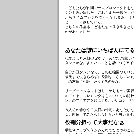
こどもたちが仲間で一大プロジェクトを
シン
を思い出した。これもまた子供たち
がらタイムマシンをつくってしまおう！
ど・・・）させていく。
どちらの作品もこどもたちの生き生きと
のがありました。
あなたは誰にいちばんにて
なかよし６人組のなかで、あなたは誰に
タンクかな。よくいいことを思いつくアイ
自分が豆タンクなら、この動物園づくり
最後まであきらめずに役割をこなしてい
しの友達に相談したりするのかな。
リーダーのタネットはしっかりもので実
めてくる。フレミングはものづくりの特
ンクのアイデアを形にする、いいコンビだ
６人組の誰かや７人目の仲間にあなたが
な。想像してみたらおもしろいと思います
役割分担って大事だなぁ
学校やクラブで何かみんなでひとつのこ