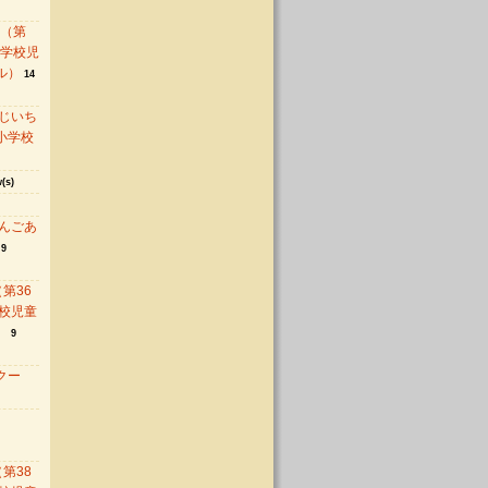
 （第
中学校児
ル）
14
じいち
小学校
(s)
んごあ
9
第36
校児童
）
9
クー
第38