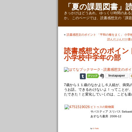
「夏の課題図書」
きっかけはどうあれ、ゆっくり時間のある
か。 このページでは、読書感想文の「課
«
読書感想文のポイント 「平和の種をまく」 小学
読んだぶんだけ夏
読書感想文のポイン
小学校中学年の部
7歳から１１歳のなかよし６人組が、病気
うお話。できるわけないよ！ってことが
たできた！と変化していくのは、こども達
ピトゥスの動物園
サバスティア スリバス Sebasti`a
あすなろ書房 2006-12
by
G-Tools