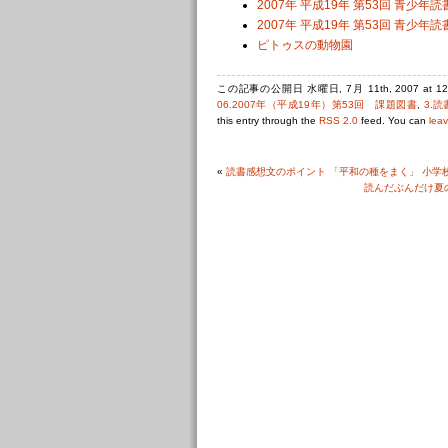
2007年 平成19年 第53回 青少
2007年 平成19年 第53回 青少
ピトゥスの動物園
この記事の公開日 水曜日, 7月 11th, 2007 at 
06.2007年（平成19年）第53回 課題図書
,
3.
this entry through the
RSS 2.0
feed. You can
lea
«
読書感想文のポイント 「平和の種をまく」 小学
読んだぶんだけ夏