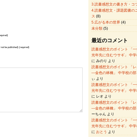
3.読書感想文の書き方・コ
4.読書感想文・課題図書の
ス
(8)
5.広がる本の世界
(4)
未分類
(5)
quired)
最近のコメント
l not be published) (required)
読書感想文のポイント 「一
光年先に住むウサギ」 中学
に みのり より
読書感想文のポイント 「レ
―金色の林檎」 中学校の部
ぃ より
読書感想文のポイント 「一
光年先に住むウサギ」 中学
に レオ より
読書感想文のポイント 「レ
―金色の林檎」 中学校の部
ーちゃん より
読書感想文のポイント 「一
光年先に住むウサギ」 中学
に
おとう
より