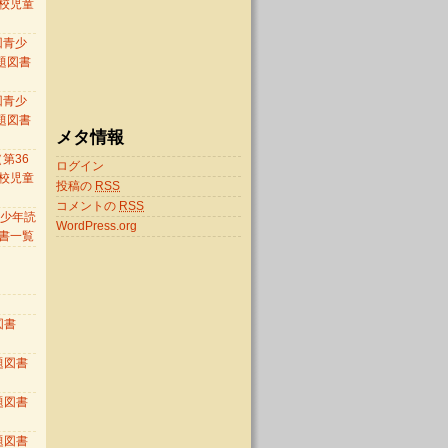
校児童
）
回青少
題図書
回青少
題図書
メタ情報
第36
ログイン
校児童
投稿の
RSS
）
コメントの
RSS
 青少年読
WordPress.org
書一覧
図書
題図書
題図書
題図書