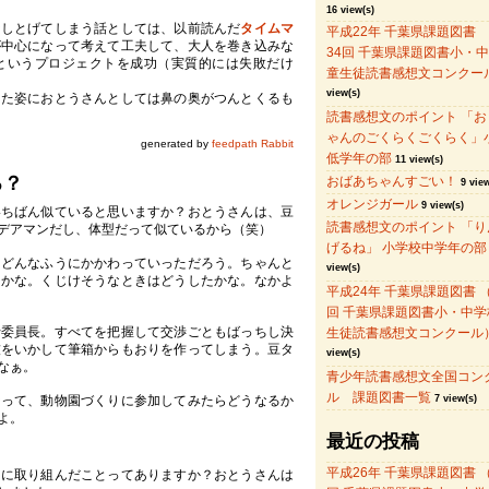
16 view(s)
なしとげてしまう話としては、以前読んだ
タイムマ
平成22年 千葉県課題図書
が中心になって考えて工夫して、大人を巻き込みな
34回 千葉県課題図書小・
というプロジェクトを成功（実質的には失敗だけ
童生徒読書感想文コンクー
view(s)
した姿におとうさんとしては鼻の奥がつんとくるも
読書感想文のポイント 「お
ゃんのごくらくごくらく」
generated by
feedpath Rabbit
低学年の部
11 view(s)
る？
おばあちゃんすごい！
9 view
オレンジガール
9 view(s)
いちばん似ていると思いますか？おとうさんは、豆
読書感想文のポイント 「り
デアマンだし、体型だって似ているから（笑）
げるね」 小学校中学年の部
にどんなふうにかかわっていっただろう。ちゃんと
view(s)
たかな。くじけそうなときはどうしたかな。なかよ
平成24年 千葉県課題図書 （
回 千葉県課題図書小・中学
行委員長。すべてを把握して交渉ごともばっちし決
生徒読書感想文コンクール
技をいかして筆箱からもおりを作ってしまう。豆タ
view(s)
なぁ。
青少年読書感想文全国コン
ル 課題図書一覧
なって、動物園づくりに参加してみたらどうなるか
7 view(s)
よ。
最近の投稿
平成26年 千葉県課題図書 （
とに取り組んだことってありますか？おとうさんは