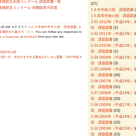
年読書感想文全国コンクール 課題図書一覧
(27)
年読書感想文コンクール 内閣総理大臣賞
1-4.中学校の部 課題図書
(
1-5.高等学校の部 課題図
2-01.2012年（平成24年）
12:45 AM カテゴリー
1-2.小学校中学年の部 課題図書
,
2-
回 課題図書
(1)
読書感想文の書き方・コツ
. You can follow any responses to
2-02.2011年（平成23年）
ve a response
, or
trackback
from your own site.
回 課題図書
(3)
2-03.2010年（平成22年）
回 課題図書
(1)
校高学年の部
の思い出 先生がすすめる夏休みすいせん図書 2007年版
»
2-04.2009年（平成21年）
回 課題図書
(3)
2-05.2008年（平成20年）
回 課題図書
(26)
2-06.2007年（平成19年）
回 課題図書
(31)
2-07.2006年（平成18年）
回 課題図書
(20)
2-08.2005年（平成17年）
回 課題図書
(23)
2-09.2004年（平成16年）
回 課題図書
(15)
2-10.2003年（平成15年）
回 課題図書
(15)