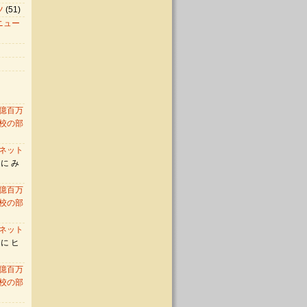
ツ
(51)
ニュー
億百万
校の部
ネット
に み
億百万
校の部
ネット
に ヒ
億百万
校の部