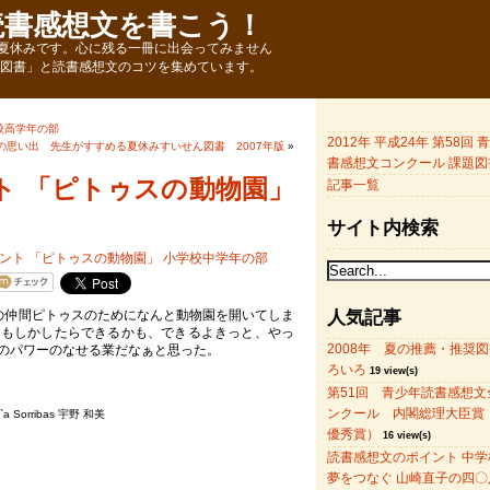
読書感想文を書こう！
夏休みです。心に残る一冊に出会ってみません
題図書」と読書感想文のコツを集めています。
校高学年の部
2012年 平成24年 第58回
の思い出 先生がすすめる夏休みすいせん図書 2007年版
»
書感想文コンクール 課題図
ト 「ピトゥスの動物園」
記事一覧
サイト内検索
の仲間ピトゥスのためになんと動物園を開いてしま
人気記事
、もしかしたらできるかも、できるよきっと、やっ
2008年 夏の推薦・推奨
のパワーのなせる業だなぁと思った。
ろいろ
19 view(s)
第51回 青少年読書感想文
ンクール 内閣総理大臣賞
 Sorribas 宇野 和美
優秀賞）
16 view(s)
読書感想文のポイント 中学
夢をつなぐ 山崎直子の四〇