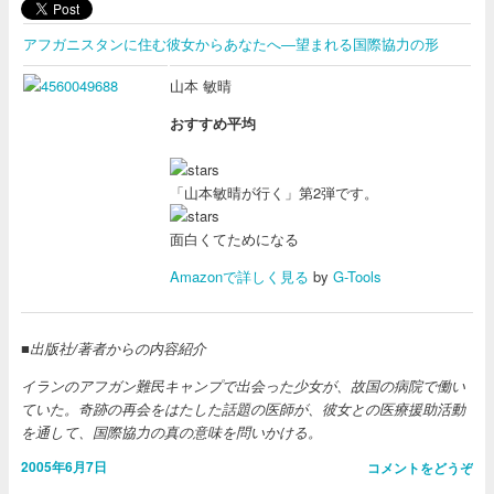
アフガニスタンに住む彼女からあなたへ―望まれる国際協力の形
山本 敏晴
おすすめ平均
「山本敏晴が行く」第2弾です。
面白くてためになる
Amazonで詳しく見る
by
G-Tools
■出版社/著者からの内容紹介
イランのアフガン難民キャンプで出会った少女が、故国の病院で働い
ていた。奇跡の再会をはたした話題の医師が、彼女との医療援助活動
を通して、国際協力の真の意味を問いかける。
2005年6月7日
コメントをどうぞ