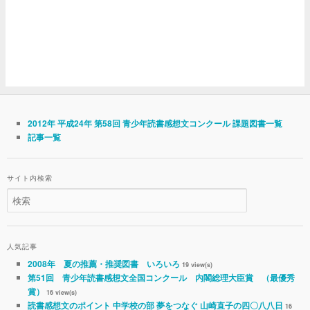
2012年 平成24年 第58回 青少年読書感想文コンクール 課題図書一覧
記事一覧
サイト内検索
人気記事
2008年 夏の推薦・推奨図書 いろいろ
19 view(s)
第51回 青少年読書感想文全国コンクール 内閣総理大臣賞 （最優秀
賞）
16 view(s)
読書感想文のポイント 中学校の部 夢をつなぐ 山崎直子の四〇八八日
16