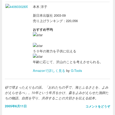
本木 洋子
新日本出版社 2003-09
売り上げランキング : 220,056
おすすめ平均
５０年の努力を子供に伝える
年齢に応じて、沢山のことを考えさせられる。
Amazonで詳しく見る
by
G-Tools
砂で埋まったえりもの浜。「おれたちの手で、海とふるさとを、よみ
がえらせるべ」。50年という年月をかけ、森をよみがえらせた漁師た
ちの物語。自然を守り、共存することの大切さを伝える絵本。
2005年6月11日
コメントをどうぞ