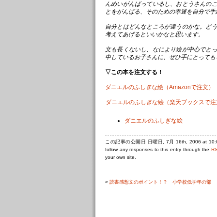
んめいがんばっているし、おとうさんの
とをがんばる、そのための幸運を自分で手
自分とはどんなところが違うのかな。ど
考えてあげるといいかなと思います。
文も長くないし、なにより絵が中心でと
中しているお子さんに、ぜひ手にとっても
▽この本を注文する！
ダニエルのふしぎな絵（Amazonで注文）
ダニエルのふしぎな絵（楽天ブックスで注
ダニエルのふしぎな絵
この記事の公開日 日曜日, 7月 16th, 2006 at 1
follow any responses to this entry through the
RS
your own site.
«
読書感想文のポイント！？ 小学校低学年の部 