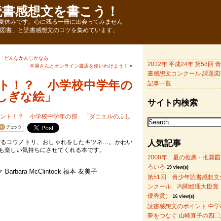
読書感想文を書こう！
夏休みです。心に残る一冊に出会ってみません
題図書」と読書感想文のコツを集めています。
「どんなかんじかなあ」
2012年 平成24年 第58回
本屋さんとオンライン書店を使いわけよう！
»
書感想文コンクール 課題図
ト！？ 小学校中学年の
記事一覧
しぎな絵」
サイト内検索
どるコウノトリ、おしゃれをしたキツネ…。かわい
人気記事
も楽しい気持ちにさせてくれる本です。
2008年 夏の推薦・推奨
ろいろ
19 view(s)
rbara McClintock 福本 友美子
第51回 青少年読書感想文
ンクール 内閣総理大臣賞
優秀賞）
16 view(s)
読書感想文のポイント 中学
夢をつなぐ 山崎直子の四〇