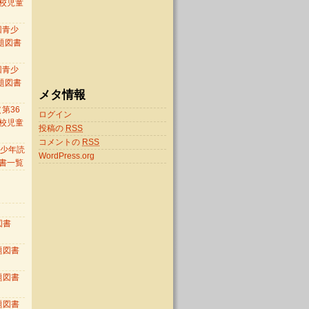
校児童
）
回青少
題図書
回青少
題図書
メタ情報
第36
ログイン
校児童
投稿の
RSS
）
コメントの
RSS
 青少年読
WordPress.org
書一覧
図書
題図書
題図書
題図書