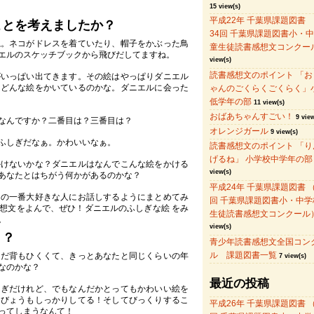
15 view(s)
平成22年 千葉県課題図書
ことを考えましたか？
34回 千葉県課題図書小・
ね。ネコがドレスを着ていたり、帽子をかぶった鳥
童生徒読書感想文コンクー
エルのスケッチブックから飛びだしてますね。
view(s)
読書感想文のポイント 「お
がいっぱい出てきます。その絵はやっぱりダニエル
。どんな絵をかいているのかな。ダニエルに会った
ゃんのごくらくごくらく」
低学年の部
11 view(s)
おばあちゃんすごい！
9 view
なんですか？二番目は？三番目は？
オレンジガール
9 view(s)
ふしぎだなぁ。かわいいなぁ。
読書感想文のポイント 「り
げるね」 小学校中学年の部
かけないかな？ダニエルはなんでこんな絵をかける
view(s)
あなたとはちがう何かがあるのかな？
平成24年 千葉県課題図書 （
たの一番大好きな人にお話しするようにまとめてみ
回 千葉県課題図書小・中学
想文をよんで、ぜひ！ダニエルのふしぎな絵 をみ
生徒読書感想文コンクール
。
view(s)
う？
青少年読書感想文全国コン
ル 課題図書一覧
まだ背もひくくて、きっとあなたと同じくらいの年
7 view(s)
なのかな？
最近の投稿
しぎだけれど、でもなんだかとってもかわいい絵を
んびょうもしっかりしてる！そしてびっくりするこ
平成26年 千葉県課題図書 （
ってしまうなんて！