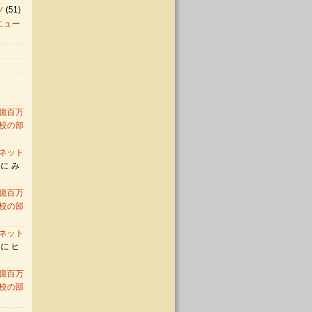
ツ
(51)
ニュー
億百万
校の部
ネット
に み
億百万
校の部
ネット
に ヒ
億百万
校の部