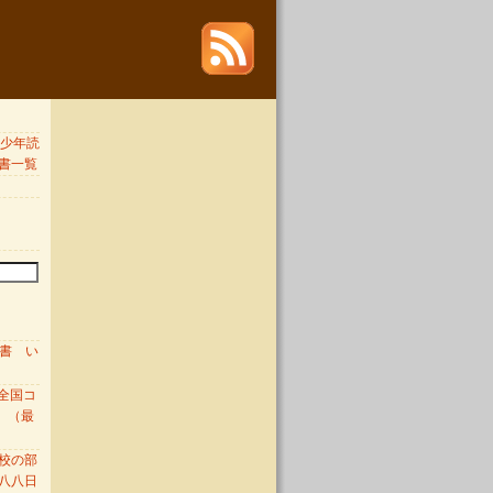
 青少年読
書一覧
図書 い
全国コ
 （最
校の部
八八日