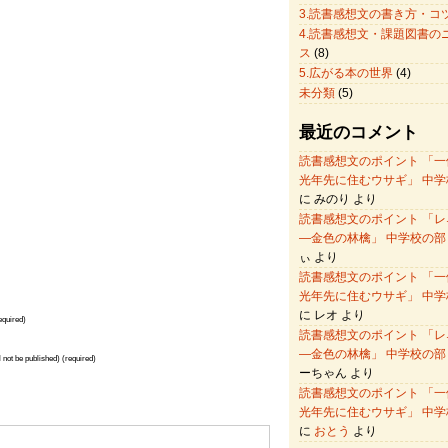
3.読書感想文の書き方・コ
4.読書感想文・課題図書の
ス
(8)
5.広がる本の世界
(4)
未分類
(5)
最近のコメント
読書感想文のポイント 「一
光年先に住むウサギ」 中学
に みのり より
読書感想文のポイント 「レ
―金色の林檎」 中学校の部
ぃ より
読書感想文のポイント 「一
光年先に住むウサギ」 中学
に レオ より
quired)
読書感想文のポイント 「レ
―金色の林檎」 中学校の部
l not be published) (required)
ーちゃん より
読書感想文のポイント 「一
光年先に住むウサギ」 中学
に
おとう
より