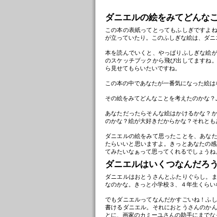
ダニエルの絵をみてどんな
この本の表紙ってとってもふしぎですよ
が立っていたり。このふしぎな絵は、ダニ
本を読んでいくと、やっぱりふしぎな絵
のスケッチブックから飛び出してますね
ら見せてもらいたいですね。
この本の中であなたが一番気になった絵は
その絵をみてどんなことを考えたのかな？
あなただったらそんな絵はかけるかな？
のかな？絵が大好きだからかな？それとも
ダニエルの絵をみて思ったことを、あな
たらいいと思いますよ。きっとあなたの感
てみたいなぁって思ってくれるでしょうね
ダニエルはいくつなんだろ
ダニエルはおとうさんとふたりぐらし。
なのかな。きっと小学校３、４年生くらい
でもダニエルってなんだかすごいね！ふ
書けるダニエル。それにおとうさんのか
とに、画家のカミーユさんの助手にまでな