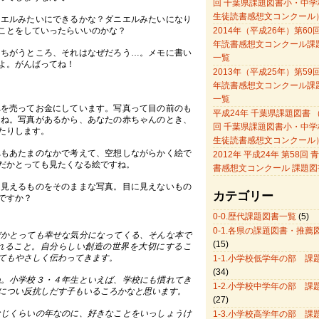
回 千葉県課題図書小・中学
生徒読書感想文コンクール
ニエルみたいにできるかな？ダニエルみたいになり
ことをしていったらいいのかな？
2014年（平成26年）第60
年読書感想文コンクール課
、ちがうところ、それはなぜだろう…。メモに書い
一覧
よ。がんばってね！
2013年（平成25年）第59
年読書感想文コンクール課
一覧
れを売ってお金にしています。写真って目の前のも
平成24年 千葉県課題図書 （
よね。写真があるから、あなたの赤ちゃんのとき、
回 千葉県課題図書小・中学
たりします。
生徒読書感想文コンクール
れもあたまのなかで考えて、空想しながらかく絵で
2012年 平成24年 第58回
だかとっても見たくなる絵ですね。
書感想文コンクール 課題図
に見えるものをそのままな写真。目に見えないもの
カテゴリー
ですか？
0-0.歴代課題図書一覧
(5)
0-1.各県の課題図書・推薦
だかとっても幸せな気分になってくる、そんな本で
(15)
れること。自分らしい創造の世界を大切にするこ
てもやさしく伝わってきます。
1-1.小学校低学年の部 課
(34)
ね。小学校３・４年生といえば、学校にも慣れてき
1-2.小学校中学年の部 課
につい反抗しだす子もいるころかなと思います。
(27)
なじくらいの年なのに、好きなことをいっしょうけ
1-3.小学校高学年の部 課