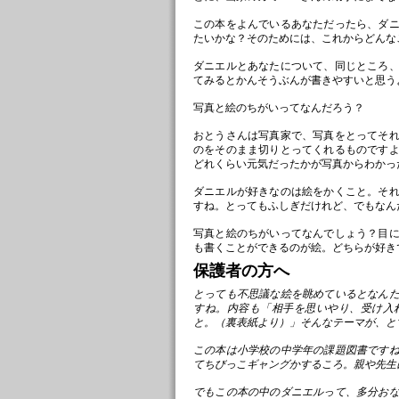
この本をよんでいるあなただったら、ダ
たいかな？そのためには、これからどんな
ダニエルとあなたについて、同じところ
てみるとかんそうぶんが書きやすいと思う
写真と絵のちがいってなんだろう？
おとうさんは写真家で、写真をとってそ
のをそのまま切りとってくれるものです
どれくらい元気だったかが写真からわかっ
ダニエルが好きなのは絵をかくこと。そ
すね。とってもふしぎだけれど、でもなん
写真と絵のちがいってなんでしょう？目
も書くことができるのが絵。どちらが好き
保護者の方へ
とっても不思議な絵を眺めているとなん
すね。内容も「相手を思いやり、受け入
と。（裏表紙より）」そんなテーマが、と
この本は小学校の中学年の課題図書です
てちびっこギャングかするころ。親や先生
でもこの本の中のダニエルって、多分お