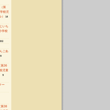
 （第
中学校児
ル）
14
じいち
小学校
(s)
んごあ
9
第36
校児童
）
9
クー
第38