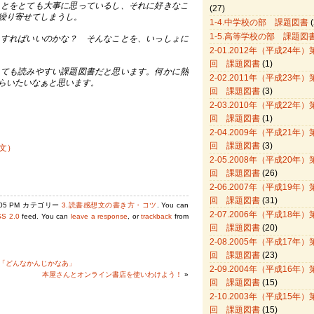
ことをとても大事に思っているし、それに好きなこ
(27)
繰り寄せてしまうし。
1-4.中学校の部 課題図書
(
1-5.高等学校の部 課題図
うすればいいのかな？ そんなことを、いっしょに
2-01.2012年（平成24年）
回 課題図書
(1)
っても読みやすい課題図書だと思います。何かに熱
2-02.2011年（平成23年）
らいたいなぁと思います。
回 課題図書
(3)
2-03.2010年（平成22年）
回 課題図書
(1)
2-04.2009年（平成21年）
回 課題図書
(3)
文）
2-05.2008年（平成20年）
回 課題図書
(26)
2-06.2007年（平成19年）
回 課題図書
(31)
0:05 PM カテゴリー
3.読書感想文の書き方・コツ
. You can
2-07.2006年（平成18年）
S 2.0
feed. You can
leave a response
, or
trackback
from
回 課題図書
(20)
2-08.2005年（平成17年）
回 課題図書
(23)
「どんなかんじかなあ」
2-09.2004年（平成16年）
本屋さんとオンライン書店を使いわけよう！
»
回 課題図書
(15)
2-10.2003年（平成15年）
回 課題図書
(15)