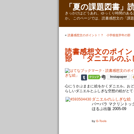
「夏の課題図書」
きっかけはどうあれ、ゆっくり時間のある
か。 このページでは、読書感想文の「課
«
読書感想文のポイント！？ 小学校低学年の部 
読書感想文のポイン
部 「ダニエルのふ
心にうかぶままに絵をかくダニエル。お
らしいダニエルとふしぎな空想の絵がとて
ダニエルのふしぎな絵
バーバラ マクリントック Ba
ほるぷ出版 2005-09
by
G-Tools