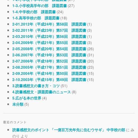
(27)
1-3.小学校高学年の部 課題図書
(24)
1-4.中学校の部 課題図書
(18)
1-5.高等学校の部 課題図書
(1)
2-01.2012年（平成24年）第58回 課題図書
(3)
2-02.2011年（平成23年）第57回 課題図書
(1)
2-03.2010年（平成22年）第56回 課題図書
(3)
2-04.2009年（平成21年）第55回 課題図書
(26)
2-05.2008年（平成20年）第54回 課題図書
(31)
2-06.2007年（平成19年）第53回 課題図書
(20)
2-07.2006年（平成18年）第52回 課題図書
(23)
2-08.2005年（平成17年）第51回 課題図書
(15)
2-09.2004年（平成16年）第50回 課題図書
(15)
2-10.2003年（平成15年）第49回 課題図書
(51)
3.読書感想文の書き方・コツ
(8)
4.読書感想文・課題図書のニュース
(4)
5.広がる本の世界
(5)
未分類
最近のコメント
に み
読書感想文のポイント 「一億百万光年先に住むウサギ」 中学校の部
のり より