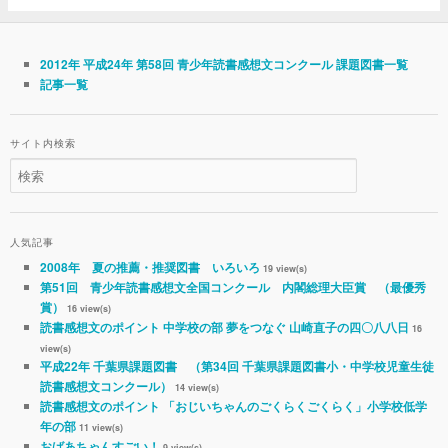
2012年 平成24年 第58回 青少年読書感想文コンクール 課題図書一覧
記事一覧
サイト内検索
人気記事
2008年 夏の推薦・推奨図書 いろいろ
19 view(s)
第51回 青少年読書感想文全国コンクール 内閣総理大臣賞 （最優秀
賞）
16 view(s)
読書感想文のポイント 中学校の部 夢をつなぐ 山崎直子の四〇八八日
16
view(s)
平成22年 千葉県課題図書 （第34回 千葉県課題図書小・中学校児童生徒
読書感想文コンクール）
14 view(s)
読書感想文のポイント 「おじいちゃんのごくらくごくらく」小学校低学
年の部
11 view(s)
おばあちゃんすごい！
9 view(s)