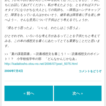
ちにお話してあげてください。私が考えたような、ともすればステレ
オタイプになりがちな大人としての気持ち、～障害はハンデキャップ
だ、障害をもっている人はかわいそう、健常者は障害者に手を差し伸
べよう～、そんな意見について子供はどう考えるでしょうか。
「僕もそう思ったよ」「いいえ、わたしはこう思うよ」
ひとそれぞれ、いろいろな考え方があるってことを子供たちと考えて
みる。この本の感想文を書くにあたってとても重要なことだと思いま
す。
>>「夏の課題図書」～読書感想文を書こう！～: 読書感想文のポイン
ト！？ 小学校低学年の部 「どんなかんじかなあ」
http://kadaitosho.otou-no.net/2006/07/post_5075.html
2006年7月4日
コメントをどうぞ
« 前へ
次へ »