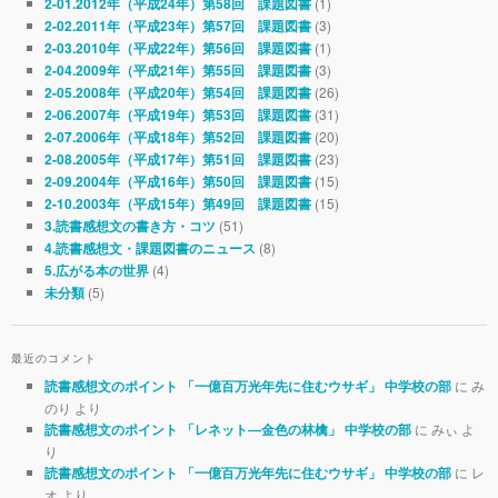
(1)
2-01.2012年（平成24年）第58回 課題図書
(3)
2-02.2011年（平成23年）第57回 課題図書
(1)
2-03.2010年（平成22年）第56回 課題図書
(3)
2-04.2009年（平成21年）第55回 課題図書
(26)
2-05.2008年（平成20年）第54回 課題図書
(31)
2-06.2007年（平成19年）第53回 課題図書
(20)
2-07.2006年（平成18年）第52回 課題図書
(23)
2-08.2005年（平成17年）第51回 課題図書
(15)
2-09.2004年（平成16年）第50回 課題図書
(15)
2-10.2003年（平成15年）第49回 課題図書
(51)
3.読書感想文の書き方・コツ
(8)
4.読書感想文・課題図書のニュース
(4)
5.広がる本の世界
(5)
未分類
最近のコメント
に み
読書感想文のポイント 「一億百万光年先に住むウサギ」 中学校の部
のり より
に みぃ よ
読書感想文のポイント 「レネット―金色の林檎」 中学校の部
り
に レ
読書感想文のポイント 「一億百万光年先に住むウサギ」 中学校の部
オ より