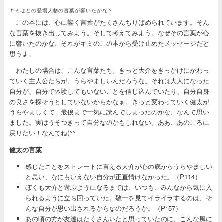
キミはどの登場人物の言葉が響いたかな？
この本には、心に響く言葉がたくさんちりばめられています。そん
な言葉を抜き出してみよう。そして考えてみよう。なぜその言葉が心
に響いたのかな。それがキミのこの本から受け止めたメッセージだと
思うよ。
わたしの場合は、こんな言葉たち。きっと大介をきっかけにかわっ
ていく主人公たちが、うらやましいんだろうな。それは大人になった
自分が、自分で体験してもいないことを信じ込んでいたり、自分自身
の良さを探そうとしていないからかなぁ。きっと変わっていく健太が
うらやましくて、最後まで一気に読んでしまったのかな、なんて思い
ました。実はうそつきって自分なのかもしれない。ああ、あのころに
戻りたい！なんてね(^^ゞ
健太の言葉
感じたことをストレートに言える大介が心の底からうらやましい
と思い、なにもいえない自分が正直情けなかった。（P114）
ぼくも大介と遊ぶようになるまでは、いつも、みんなから気に入
られるように立ち回っていた。敬一を見てイライラするのは、そ
んな自分が思い出されるからなのだろうか。（P157）
あの頃の方が友達はたくさんいたと思っていたのに、こんな風に