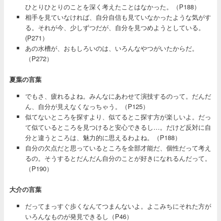
ひとりひとりのことを深く考えたことはなかった。（P188）
相手を見ていなければ、自分自信も見ていなかったような気がす
る。それが今、少しずつだが、自分を見つめようとしている。
(P271）
あの水槽が、おもしろいのは、いろんなやつがいたからだ。
（P272）
夏葉の言葉
でもさ、疲れるよね。みんなにあわせて演技するのって。だんだ
ん、自分が見えなくなっちゃう。（P125）
似てないところを探すより、似てるとこ探す方が楽しいよ。だっ
て似ているところを見つけると安心できるし…。だけど反対に自
分と違うところは、魅力的に思えるわよね。（P188）
自分の欠点だと思っているところを全部才能だ、個性だって考え
るの。そうするとだんだん自分のことが好きになれるんだって。
（P190）
大介の言葉
だってまっすぐ歩くなんてつまんないよ。よこみちにそれた方が
いろんなものが発見できるし（P46）