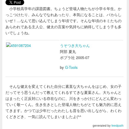
小学校高学年の課題図書。ちょうど登場人物たちが小学６年生。か
っこつけたり、みんなでなれあったり、本気になることは、バカらし
いぜ！…なんて思い込んでしまう年頃です。そんな年頃のキミたちの
あらわれである主人公、健太の言葉や気持ちに納得してしまう子も多
いでしょうね。
うそつき大ちゃん
阿部 夏丸
ポプラ社 2005-07
by
G-Tools
そんな健太を変えてくれた自分に素直な大ちゃんをはじめ、女の子
だってそう思うんだって教えてくれるすてきな夏葉さん。大ちゃんと
はまったく正反対にいる存在なのに、川をきっかけにどんどん変わっ
ていく敬一くん。生き生きとした登場人物たちがとても魅力的に思え
てきます。かつては少年だったわたしも昔を思い出しながら、わくわ
くどきどき、一気に読んでしまいましたよ(^^ゞ
generated by
feedpath