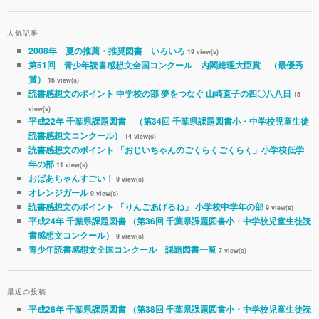
人気記事
2008年 夏の推薦・推奨図書 いろいろ
19 view(s)
第51回 青少年読書感想文全国コンクール 内閣総理大臣賞 （最優秀
賞）
16 view(s)
読書感想文のポイント 中学校の部 夢をつなぐ 山崎直子の四〇八八日
15
view(s)
平成22年 千葉県課題図書 （第34回 千葉県課題図書小・中学校児童生徒
読書感想文コンクール）
14 view(s)
読書感想文のポイント 「おじいちゃんのごくらくごくらく」小学校低学
年の部
11 view(s)
おばあちゃんすごい！
9 view(s)
オレンジガール
9 view(s)
読書感想文のポイント 「りんごあげるね」 小学校中学年の部
9 view(s)
平成24年 千葉県課題図書 （第36回 千葉県課題図書小・中学校児童生徒読
書感想文コンクール）
9 view(s)
青少年読書感想文全国コンクール 課題図書一覧
7 view(s)
最近の投稿
平成26年 千葉県課題図書 （第38回 千葉県課題図書小・中学校児童生徒読