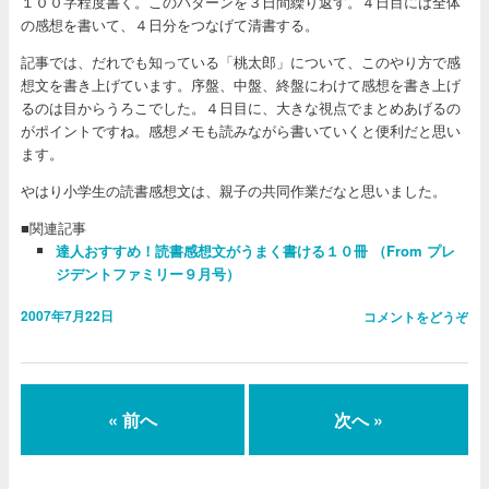
１００字程度書く。このパターンを３日間繰り返す。４日目には全体
の感想を書いて、４日分をつなげて清書する。
記事では、だれでも知っている「桃太郎」について、このやり方で感
想文を書き上げています。序盤、中盤、終盤にわけて感想を書き上げ
るのは目からうろこでした。４日目に、大きな視点でまとめあげるの
がポイントですね。感想メモも読みながら書いていくと便利だと思い
ます。
やはり小学生の読書感想文は、親子の共同作業だなと思いました。
■関連記事
達人おすすめ！読書感想文がうまく書ける１０冊 （From プレ
ジデントファミリー９月号）
2007年7月22日
コメントをどうぞ
« 前へ
次へ »