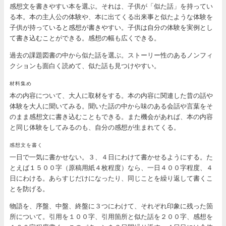
感想文を書きやすい本を選ぶ。それは、子供が「似た話」を持ってい
る本。本の主人公の体験や、本に出てくる出来事と似たような体験を
子供が持っていると感想が書きやすい。子供は自分の体験を実例とし
て書き込むことができる。感想の幅も広くできる。
過去の課題図書の中から似た話を選ぶ。ストーリー性のあるノンフィ
クションも面白く読めて、似た話も見つけやすい。
材料集め
本の内容について、大人に取材をする。本の内容に関連した昔の話や
体験を大人に聞いてみる。聞いた話の中から味のある会話や言葉をそ
のまま感想文に書き込むこともできる。また機会があれば、本の内容
と同じ体験をしてみるのも、自分の感想が生まれてくる。
感想文を書く
一日で一気に書かせない。３、４日にわけて書かせるようにする。た
とえば１５００字（原稿用紙４枚程度）なら、一日４００字程度、４
日にわける。あらすじだけになったり、同じことを繰り返して書くこ
とを防げる。
物語を、序盤、中盤、終盤に３つにわけて、それぞれ印象に残った箇
所について。引用を１００字、引用箇所と似た話を２００字、感想を