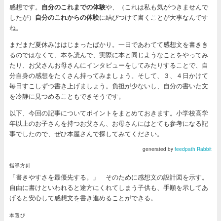
感想です。
自分のこれまでの体験
や、（これは私も気がつきませんで
したが）
自分のこれからの体験
に結びつけて書くことが大事なんです
ね。
まだまだ夏休みははじまったばかり。一日であわてて感想文を書きき
るのではなくて、本を読んで、実際に本と同じようなことをやってみ
たり、お父さんお母さんにインタビューをしてみたりすることで、自
分自身の感想をたくさん持ってみましょう。そして、３、４日かけて
毎日すこしずつ書き上げましょう。負担が少ないし、自分の書いた文
を冷静に見つめることもできそうです。
以下、今回の記事についてポイントをまとめておきます。小学校高学
年以上のお子さんを持つお父さん、お母さんにはとても参考になる記
事でしたので、ぜひ本屋さんで探してみてください。
generated by
feedpath Rabbit
指導方針
「書きやすさを最優先する。」 そのために感想文の設計図を示す。
自由に書けといわれると途方にくれてしまう子供も、手順を示してあ
げると安心して感想文を書き進めることができる。
本選び