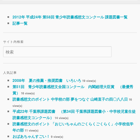
2012年 平成24年 第58回 青少年読書感想文コンクール 課題図書一覧
記事一覧
サイト内検索
人気記事
2008年 夏の推薦・推奨図書 いろいろ
19 view(s)
第51回 青少年読書感想文全国コンクール 内閣総理大臣賞 （最優秀
賞）
16 view(s)
読書感想文のポイント 中学校の部 夢をつなぐ 山崎直子の四〇八八日
16
view(s)
平成22年 千葉県課題図書 （第34回 千葉県課題図書小・中学校児童生徒
読書感想文コンクール）
14 view(s)
読書感想文のポイント 「おじいちゃんのごくらくごくらく」小学校低学
年の部
11 view(s)
おばあちゃんすごい！
9 view(s)