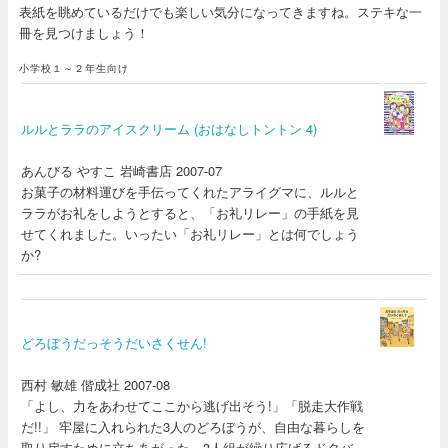
表紙を眺めているだけでも楽しい気分になってきますね。ステキな一
冊を見つけましょう！
小学校１～２年生向け
ルルとララのアイスクリーム (おはなしトントン 4)
あんびる やすこ 岩崎書店 2007-07
お菓子の材料運びを手伝ってくれたアライグマに、ルルと
ララがお礼をしようとすると、「お礼リレー」の手紙を見
せてくれました。いったい「お礼リレー」とは何でしょう
か?
どろぼうだっそうだいさくせん!
西村 敏雄 偕成社 2007-08
「よし、力をあわせてここから逃げ出そう!」「脱走大作戦
だ!!」 牢屋に入れられた3人のどろぼうが、自由な暮らしを
取り戻すために立ちあがった。3人組が繰り広げるドタバ