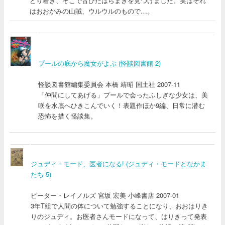
どり着き、そこで古びたはらまきを見つけました。実はそれ
はおおかみの山賊、ウルウルのもので…。
プールの底から魔女がよぶ (怪談図書館 2)
怪談図書館編集委員会 本橋 靖昭 国土社 2007-11
「仲間にしてあげる」プールで会ったふしぎな少女は、美
咲を水底へひきこんでいく！表題作ほか9編、日常に潜む
恐怖を措く怪談集。
ジュディ・モード、医者になる! (ジュディ・モードとなかま
たち 5)
ピーター・レイノルズ 宮坂 宏美 小峰書店 2007-01
3年T組で人間の体について勉強することになり、おおはりき
りのジュディ。お医者さんモードになって、はりきって発表