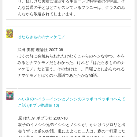
り、怪しげな実験に没頭するキョーレツ科学者の小学生。そ
んな普通の子とはどこかズレているフラニーは、クラスのみ
んなから敬遠されてしまいます。
はたらきもののナマケモノ
武田 美穂 理論社 2007-08
ぼくの前に突然あらわれたけむくじゃらのヘンなやつ。本を
みるとナマケモノだとわかった。けれど「はたらきもののナ
マケモノ」だと言う。そのわけは…。日曜ごとにあらわれる
ナマケモノとぼくの不思議であたたかな物語。
へいきのヘイタ―イシシとノシシのスッポコペッポコへんて
こ話 (ポプラ物語館 10)
原 ゆたか ポプラ社 2007-10
双子のイノシシ兄弟イシシとノシシが、かいけつゾロリと出
会うずっと前のお話。道にまよった二人は、森の一軒家にた