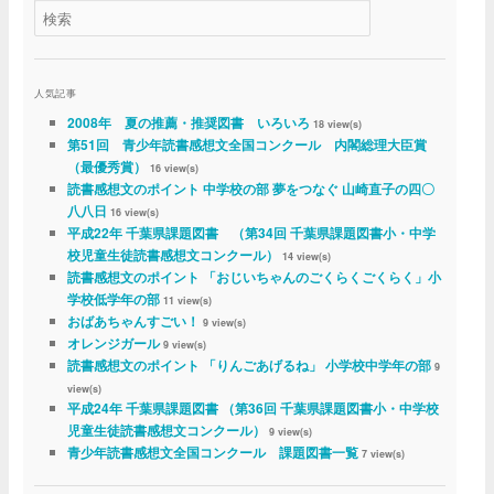
人気記事
2008年 夏の推薦・推奨図書 いろいろ
18 view(s)
第51回 青少年読書感想文全国コンクール 内閣総理大臣賞
（最優秀賞）
16 view(s)
読書感想文のポイント 中学校の部 夢をつなぐ 山崎直子の四〇
八八日
16 view(s)
平成22年 千葉県課題図書 （第34回 千葉県課題図書小・中学
校児童生徒読書感想文コンクール）
14 view(s)
読書感想文のポイント 「おじいちゃんのごくらくごくらく」小
学校低学年の部
11 view(s)
おばあちゃんすごい！
9 view(s)
オレンジガール
9 view(s)
読書感想文のポイント 「りんごあげるね」 小学校中学年の部
9
view(s)
平成24年 千葉県課題図書 （第36回 千葉県課題図書小・中学校
児童生徒読書感想文コンクール）
9 view(s)
青少年読書感想文全国コンクール 課題図書一覧
7 view(s)