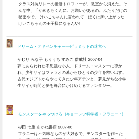
クラス対抗リレーの優勝トロフィーが、教室から消えた。そ
んな中、「かめきちくんに、お願いがあるの。ふたりだけの
秘密やで」 けいこちゃんに言われて、ぼくは舞い上がった!
けいこちゃんの王子様になるんや!
ドリーム・アドベンチャー―ピラミッドの迷宮へ
かじり みな子 もりうち すみこ 偕成社 2007-04
夢にあらわれた不思議な小人、ドリーム・マスターに導か
れ、少年サイはファラオの墓からひとりの少年を救い出す。
古代エジプトからやってきた少年アテンと、夢見がちな小学
生サイが時間と夢を舞台にかけめぐるファンタジー。
モンスターをやっつけろ! (キョーレツ科学者・フラニー 1)
杉田 七重 あかね書房 2007-06
フラニーは不気味なものが大好きで、モンスターを作った