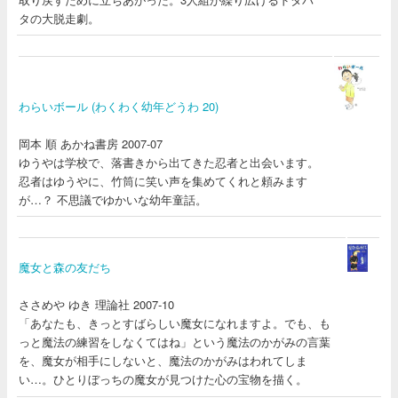
タの大脱走劇。
わらいボール (わくわく幼年どうわ 20)
岡本 順 あかね書房 2007-07
ゆうやは学校で、落書きから出てきた忍者と出会います。
忍者はゆうやに、竹筒に笑い声を集めてくれと頼みます
が…？ 不思議でゆかいな幼年童話。
魔女と森の友だち
ささめや ゆき 理論社 2007-10
「あなたも、きっとすばらしい魔女になれますよ。でも、も
っと魔法の練習をしなくてはね」という魔法のかがみの言葉
を、魔女が相手にしないと、魔法のかがみはわれてしま
い…。ひとりぼっちの魔女が見つけた心の宝物を描く。