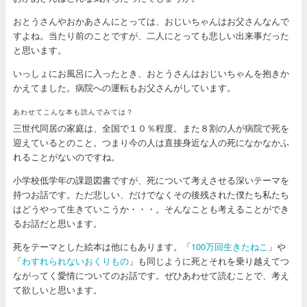
おとうさんやおかあさんにとっては、おじいちゃんはお父さんなんで
すよね。当たり前のことですが、二人にとっても悲しい出来事だった
と思います。
いっしょにお風呂に入ったとき、おとうさんはおじいちゃんを抱きか
かえてました。病院への運転もお父さんがしています。
あわせてこんな本も読んでみては？
三世代同居の家庭は、全国で１０％程度。また８割の人が病院で死を
迎えているとのこと。つまり今の人は直接身近な人の死になかなかふ
れることがないのですね。
小学校低学年の課題図書ですが、死について考えさせる深いテーマを
持つお話です。ただ悲しい、だけでなくその後残された僕たち私たち
はどうやって生きていこうか・・・。そんなことも考えることができ
るお話だと思います。
死をテーマとした絵本は他にもあります。「
100万回生きたねこ
」や
「
わすれられないおくりもの
」も同じように死とそれを乗り越えてつ
ながってく愛情についてのお話です。ぜひあわせて読むことで、考え
て欲しいと思います。