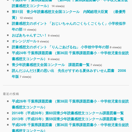
読書感想文コンクール）
14 view(s)
第51回 青少年読書感想文全国コンクール 内閣総理大臣賞 （最優秀
賞）
12 view(s)
読書感想文のポイント 「おじいちゃんのごくらくごくらく」小学校低学
年の部
11 view(s)
おばあちゃんすごい！
9 view(s)
オレンジガール
9 view(s)
読書感想文のポイント 「りんごあげるね」 小学校中学年の部
9 view(s)
平成24年 千葉県課題図書 （第36回 千葉県課題図書小・中学校児童生徒読
書感想文コンクール）
9 view(s)
青少年読書感想文全国コンクール 課題図書一覧
7 view(s)
読んだぶんだけ夏の思い出 先生がすすめる夏休みすいせん図書 2006
年版
7 view(s)
最近の投稿
平成26年 千葉県課題図書 （第38回 千葉県課題図書小・中学校児童生徒読
書感想文コンクール）
2014年（平成26年）第60回青少年読書感想文コンクール課題図書一覧
2013年（平成25年）第59回青少年読書感想文コンクール課題図書一覧
平成24年 千葉県課題図書 （第36回 千葉県課題図書小・中学校児童生徒読
書感想文コンクール）