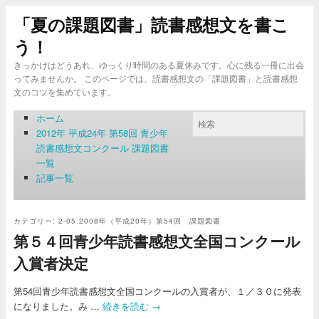
「夏の課題図書」読書感想文を書こ
う！
きっかけはどうあれ、ゆっくり時間のある夏休みです。心に残る一冊に出会
ってみませんか。 このページでは、読書感想文の「課題図書」と読書感想
文のコツを集めています。
ホーム
2012年 平成24年 第58回 青少年
読書感想文コンクール 課題図書
一覧
記事一覧
カテゴリー:
2-05.2008年（平成20年）第54回 課題図書
第５４回青少年読書感想文全国コンクール
入賞者決定
第54回青少年読書感想文全国コンクールの入賞者が、１／３０に発表
になりました。み …
続きを読む
→