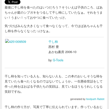
最後に干し柿を食べたのはいつだろう？そういえば子供のころ、ばあ
ちゃんが庭のシブガキをつるして干し柿にしていたなぁ。それをうま
い！うまい！っておやつに食べていたっけ。
気づけばみんな大きくなって食べなくなって、今ではばあちゃんも干
し柿を作らなくなったっけなぁ。
干し柿
西村 豊
あかね書房 2006-10
by
G-Tools
干し柿を知っている人も、知らない人も、この本のおいしそうな柿を
見ていたら食べたくなるのではないでしょうか。一生懸命世話をして
作った柿をほおばる子供たちの笑顔は、見ているほうもうれしくなる
笑顔ですね。
generated by
feedpath Rabbit
干し柿の作り方が、写真で丁寧に伝えられています。作っているおじ