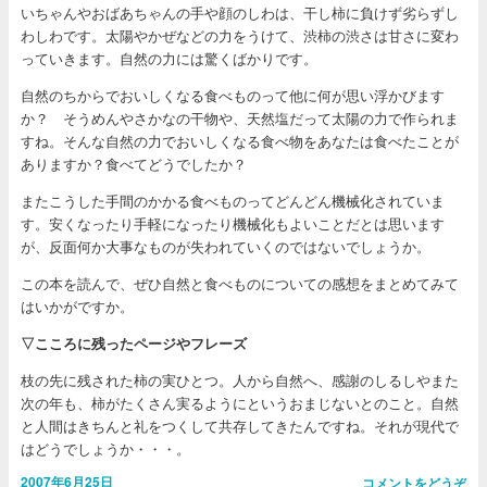
いちゃんやおばあちゃんの手や顔のしわは、干し柿に負けず劣らずし
わしわです。太陽やかぜなどの力をうけて、渋柿の渋さは甘さに変わ
っていきます。自然の力には驚くばかりです。
自然のちからでおいしくなる食べものって他に何が思い浮かびます
か？ そうめんやさかなの干物や、天然塩だって太陽の力で作られま
すね。そんな自然の力でおいしくなる食べ物をあなたは食べたことが
ありますか？食べてどうでしたか？
またこうした手間のかかる食べものってどんどん機械化されていま
す。安くなったり手軽になったり機械化もよいことだとは思います
が、反面何か大事なものが失われていくのではないでしょうか。
この本を読んで、ぜひ自然と食べものについての感想をまとめてみて
はいかがですか。
▽こころに残ったページやフレーズ
枝の先に残された柿の実ひとつ。人から自然へ、感謝のしるしやまた
次の年も、柿がたくさん実るようにというおまじないとのこと。自然
と人間はきちんと礼をつくして共存してきたんですね。それが現代で
はどうでしょうか・・・。
2007年6月25日
コメントをどうぞ