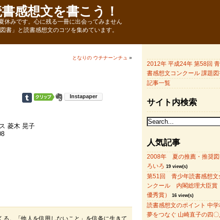
読書感想文を書こう！
夏休みです。心に残る一冊に出会ってみません
題図書」と読書感想文のコツを集めています。
となりの ウチナーンチュ
»
2012年 平成24年 第58回
書感想文コンクール 課題図
記事一覧
サイト内検索
 菱木 晃子
8
人気記事
2008年 夏の推薦・推奨
ろいろ
19 view(s)
第51回 青少年読書感想文
ンクール 内閣総理大臣賞
優秀賞）
16 view(s)
読書感想文のポイント 中学
夢をつなぐ 山崎直子の四〇
くる。「他人を信用しないこと」を信条に生きて