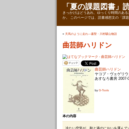
「夏の課題図書」
きっかけはどうあれ、ゆっくり時間のある
か。 このページでは、読書感想文の「課
«
天馬のように走れ―書聖・川村驥山物語
曲芸師ハリドン
曲芸師ハリドン
ヤコブ・ヴェゲリウス
あすなろ書房 2007-0
by
G-Tools
本の内容
冷たい空気が、秋と港のにおいを運んで