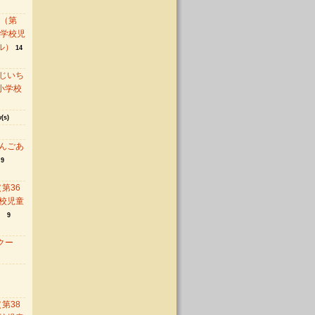
 （第
中学校児
ル）
14
じいち
小学校
(s)
んごあ
9
第36
校児童
）
9
クー
第38