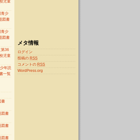
校児童
）
回青少
題図書
回青少
題図書
メタ情報
第36
ログイン
校児童
投稿の
RSS
）
コメントの
RSS
 青少年読
WordPress.org
書一覧
図書
題図書
題図書
題図書