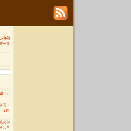
 青少年読
書一覧
図書 い
全国コ
 （最
校の部
八八日