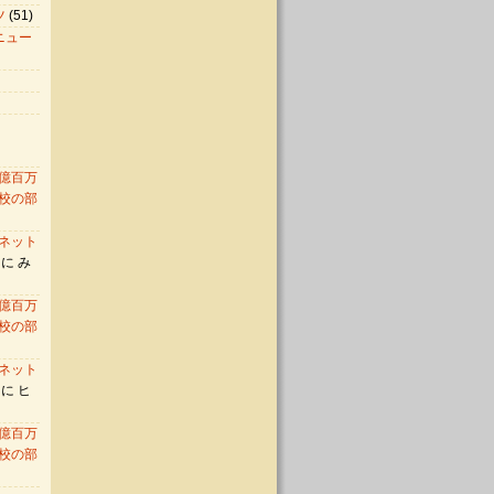
ツ
(51)
ニュー
億百万
校の部
ネット
に み
億百万
校の部
ネット
に ヒ
億百万
校の部