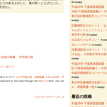
16 view(s)
とりの友をさがしに、夜の街へととびだした-。
ぎばなし。
平成22年 千葉県課題図書
34回 千葉県課題図書小・
童生徒読書感想文コンクー
view(s)
読書感想文のポイント 「お
ゃんのごくらくごくらく」
低学年の部
11 view(s)
おばあちゃんすごい！
9 view
オレンジガール
9 view(s)
読書感想文のポイント 「り
げるね」 小学校中学年の部
―金色の林檎」 中学校の部
view(s)
平成24年 千葉県課題図書 （
のメッセージ
回 千葉県課題図書小・中学
生徒読書感想文コンクール
8 AM カテゴリー
1-4.中学校の部 課題図書
,
2-05.2008年（平
view(s)
responses to this entry through the
RSS 2.0
feed. You can
青少年読書感想文全国コン
.
ル 課題図書一覧
7 view(s)
最近の投稿
となりの ウチナーンチュ
»
平成26年 千葉県課題図書 （