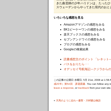
きた曲芸師の少年ハリドンは、たったひ
スウェーデンからやってきた現代のおと
いろいろな感想を見る
Amazonアマゾンの感想をみる
BK1ビーケーワンの感想をみる
楽天ブックスの感想をみる
セブンアンドワイの感想をみる
ブログの感想をみる
Googleの検索結果
読書感想文のポイント 「レネット
バスをおりたら･･･
オデッセイ号航海記―クジラから
この記事の公開日 水曜日, 5月 21st, 2008 at 1:5
成20年）第54回 課題図書
. You can follow any 
leave a response
, or
trackback
from your own site
«
天馬のように走れ―書聖・川村驥山物語